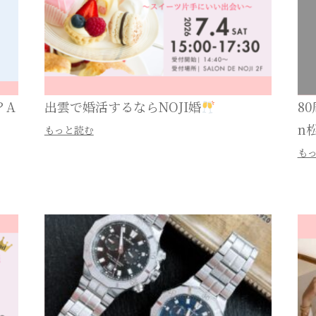
？A
出雲で婚活するならNOJI婚
8
n
もっと読む
も