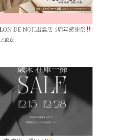
LON DE NOJI出雲店 6周年感謝祭
っと読む