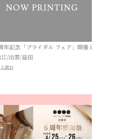
0周年記念「ブライダル フェア」開催 i
松江/出雲/益田
っと読む