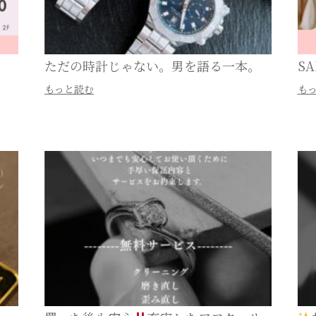
ただの時計じゃない。男を語る一本。
SA
もっと読む
も