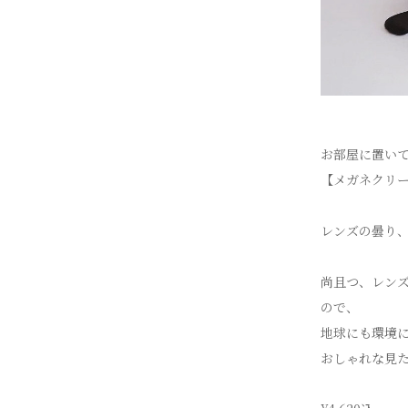
お部屋に置い
【メガネクリ
レンズの曇り
尚且つ、レン
ので、
地球にも環境
おしゃれな見