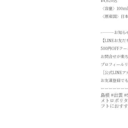
¥4,620込
〈容量〉100m
〈原産国〉日
-———お知ら
【LINEお友
500円OFFク
お問合せが楽
プロフィールリンク
［公式LINE
お友達登録で
ーーーーーー
島根 #出雲 #S
メトロポリタ
フトにおすす