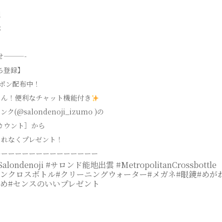
l
本
せ———-
だち登録】
ーポン配布中！
ちん！便利なチャット機能付き
(@salondenoji_izumo )の
アカウント］から
もれなくプレゼント！
ーーーーーーーーーーーーーーー
alondenoji #サロンド能地出雲 #MetropolitanCrossbottle
ンクロスボトル#クリーニングウォーター#メガネ#眼鏡#めが
め#センスのいいプレゼント