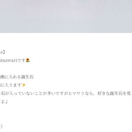
de】
mawariです
内側に入れる誕生石
側に入ります
は石が入っていないことが多いですがヒマワリなら、好きな誕生石を見
すよ♩
ン》