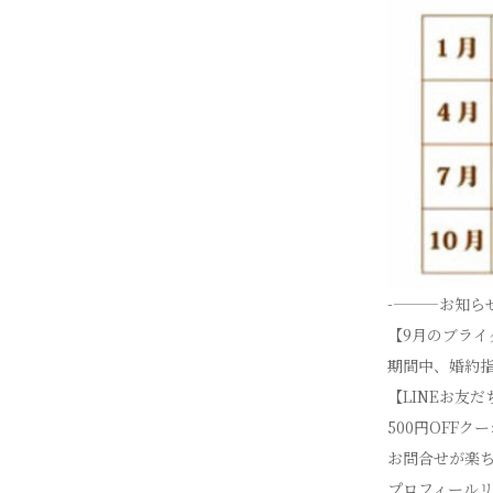
-———お知ら
【9月のブライ
期間中、婚約指
【LINEお友
500円OFFク
お問合せが楽
プロフィールリンク