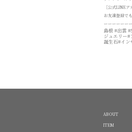
［公式LINE
お友達登録で
ーーーーーー
島根 #出雲 #
ジュエリー#ア
誕生石#イン
ABOUT
ITEM