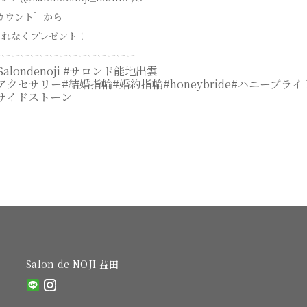
アカウント］から
もれなくプレゼント！
ーーーーーーーーーーーーーーー
Salondenoji #サロンド能地出雲
クセサリー#結婚指輪#婚約指輪#honeybride#ハニーブライ
サイドストーン
Salon de NOJI 益田