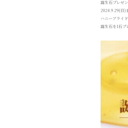
誕生石プレゼ
2024.9.29(日
ハニーブライ
誕生石を1石プ