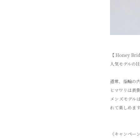
【 Honey Bri
人気モデルのHi
通常、指輪の
ヒマワリは表
メンズモデル
れて楽しめま
《キャンペー