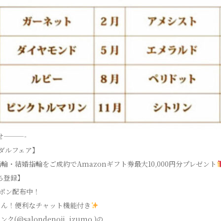
せ———-
ダルフェア】
輪・結婚指輪をご成約でAmazonギフト券最大10,000円分プレゼント
だち登録】
ーポン配布中！
ちん！便利なチャット機能付き
(@salondenoji_izumo )の